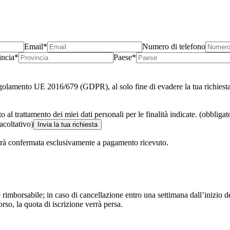
Email*
Numero di telefono
incia*
Paese*
l Regolamento UE 2016/679 (GDPR), al solo fine di evadere la tua richiest
al trattamento dei miei dati personali per le finalità indicate. (obbligat
acoltativo)
Invia la tua richiesta
verrà confermata esclusivamente a pagamento ricevuto.
ile; in caso di cancellazione entro una settimana dall’inizio del cor
orso, la quota di iscrizione verrà persa.