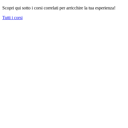
Scopri qui sotto i corsi correlati per arricchire la tua esperienza!
Tutti i corsi
Gelateria artigianale – I livello 🇮🇹
Corso in lingua Italiana svolto presso la sede Babbi GmbH (German
23 - 25 Novembre 2026
€
400.00
+ IVA*
Italiano
8 posti