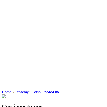
Home
Academy
Corso One-to-One
Corsi
one-to-one