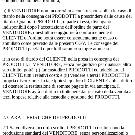
completamento della fornitura;
h)
Il VENDITORE non incorrerà in alcuna responsabilità in caso di
ritardo nella consegna dei PRODOTTI a prescindere dalle cause del
ritardo. Qualora i PRODOTTI, o parte di essi, divengano
indisponibili dopo l’accettazione dell’ordine da parte del
VENDITORE, quest’ultimo aggiornerà conformemente il
CLIENTE e l’ordine potrà essere conseguentemente evaso o
annullato come previsto dalle presenti CGV. Le consegne dei
PRODOTTI parziali o per lotti saranno sempre ammesse;
i)
in caso di ritardo del CLIENTE nella presa in consegna dei
PRODOTTI, il VENDITORE, senza pregiudizio per qualsiasi altro
suo diritto, potrà: (i) far custodire i PRODOTTI ed addebitare al
CLIENTE tutti i relativi costi; e (ii) vendere a terzi i PRODOTTI a
propria discrezione. In tale ipotesi, qualora il CLIENTE abbia diritto
ad ottenere la restituzione di somme pagate in via anticipata, il
VENDITORE avrà il diritto di trattenere dal ricavato della vendita a
terzi le spese relative alla custodia e gestione dei PRODOTTI.
2. CARATTERISTICHE DEI PRODOTTI
2.1
Salvo diverso accordo scritto, i PRODOTTI costituiscono la
produzione standard del VENDITORE, senza personalizzazioni o