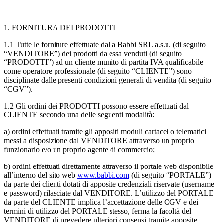
1. FORNITURA DEI PRODOTTI
1.1
Tutte le forniture effettuate dalla Babbi SRL a.s.u. (di seguito
“VENDITORE”) dei prodotti da essa venduti (di seguito
“PRODOTTI”) ad un cliente munito di partita IVA qualificabile
come operatore professionale (di seguito “CLIENTE”) sono
disciplinate dalle presenti condizioni generali di vendita (di seguito
“CGV”).
1.2
Gli ordini dei PRODOTTI possono essere effettuati dal
CLIENTE secondo una delle seguenti modalità:
a)
ordini effettuati tramite gli appositi moduli cartacei o telematici
messi a disposizione dal VENDITORE attraverso un proprio
funzionario e/o un proprio agente di commercio;
b)
ordini effettuati direttamente attraverso il portale web disponibile
all’interno del sito web
www.babbi.com
(di seguito “PORTALE”)
da parte dei clienti dotati di apposite credenziali riservate (username
e password) rilasciate dal VENDITORE. L’utilizzo del PORTALE
da parte del CLIENTE implica l’accettazione delle CGV e dei
termini di utilizzo del PORTALE stesso, ferma la facoltà del
VENDITORE di prevedere ulteriori consensi tramite apposite