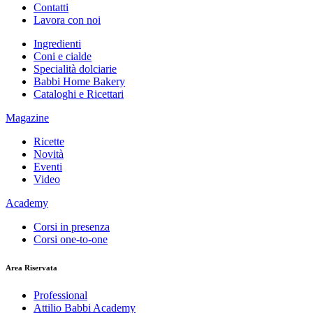
Contatti
Lavora con noi
Ingredienti
Coni e cialde
Specialità dolciarie
Babbi Home Bakery
Cataloghi e Ricettari
Magazine
Ricette
Novità
Eventi
Video
Academy
Corsi in presenza
Corsi one-to-one
Area Riservata
Professional
Attilio Babbi Academy