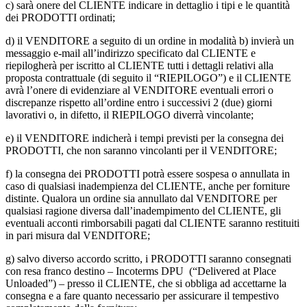
c)
sarà onere del CLIENTE indicare in dettaglio i tipi e le quantità
dei PRODOTTI ordinati;
d)
il VENDITORE a seguito di un ordine in modalità b) invierà un
messaggio e-mail all’indirizzo specificato dal CLIENTE e
riepilogherà per iscritto al CLIENTE tutti i dettagli relativi alla
proposta contrattuale (di seguito il “RIEPILOGO”) e il CLIENTE
avrà l’onere di evidenziare al VENDITORE eventuali errori o
discrepanze rispetto all’ordine entro i successivi 2 (due) giorni
lavorativi o, in difetto, il RIEPILOGO diverrà vincolante;
e)
il VENDITORE indicherà i tempi previsti per la consegna dei
PRODOTTI, che non saranno vincolanti per il VENDITORE;
f)
la consegna dei PRODOTTI potrà essere sospesa o annullata in
caso di qualsiasi inadempienza del CLIENTE, anche per forniture
distinte. Qualora un ordine sia annullato dal VENDITORE per
qualsiasi ragione diversa dall’inadempimento del CLIENTE, gli
eventuali acconti rimborsabili pagati dal CLIENTE saranno restituiti
in pari misura dal VENDITORE;
g)
salvo diverso accordo scritto, i PRODOTTI saranno consegnati
con resa franco destino – Incoterms DPU (“Delivered at Place
Unloaded”) – presso il CLIENTE, che si obbliga ad accettarne la
consegna e a fare quanto necessario per assicurare il tempestivo