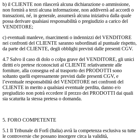
b)
il CLIENTE non rilascerà alcuna dichiarazione o ammissione,
non fornirà a terzi alcuna informazione, non addiverrà ad accordi o
transazioni, né, in generale, assumerà alcuna iniziativa dalla quale
possa derivare qualsiasi responsabilità o pregiudizio a carico del
VENDITORE;
c)
eventuali manleve, risarcimenti o indennizzi del VENDITORE
nei confronti del CLIENTE saranno subordinati al puntuale rispetto,
da parte del CLIENTE, degli obblighi previsti dalle presenti CGV.
4.7
Salvo il caso di dolo o colpa grave del VENDITORE, gli unici
diritti e/o pretese riconosciuti al CLIENTE relativamente alle
forniture, alla consegna ed al trasporto dei PRODOTTI sono
soltanto quelli espressamente previsti dalle presenti CGV, e
l’eventuale responsabilità del VENDITORE nei confronti del
CLIENTE in merito a qualsiasi eventuale perdita, danno e/o
pregiudizio non potrà eccedere il prezzo dei PRODOTTI dai quali
sia scaturita la stessa pretesa o domanda.
5. FORO COMPETENTE
5.1
Il Tribunale di Forlì (Italia) avrà la competenza esclusiva su tutte
le controversie che possano insorgere circa la validità,