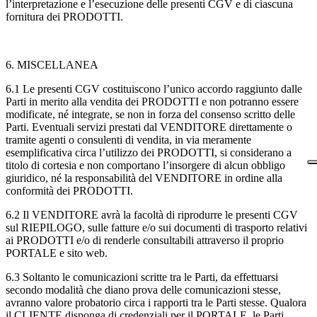
l’interpretazione e l’esecuzione delle presenti CGV e di ciascuna
fornitura dei PRODOTTI.
6. MISCELLANEA
6.1
Le presenti CGV costituiscono l’unico accordo raggiunto dalle
Parti in merito alla vendita dei PRODOTTI e non potranno essere
modificate, né integrate, se non in forza del consenso scritto delle
Parti. Eventuali servizi prestati dal VENDITORE direttamente o
tramite agenti o consulenti di vendita, in via meramente
esemplificativa circa l’utilizzo dei PRODOTTI, si considerano a
titolo di cortesia e non comportano l’insorgere di alcun obbligo
giuridico, né la responsabilità del VENDITORE in ordine alla
conformità dei PRODOTTI.
6.2
Il VENDITORE avrà la facoltà di riprodurre le presenti CGV
sul RIEPILOGO, sulle fatture e/o sui documenti di trasporto relativi
ai PRODOTTI e/o di renderle consultabili attraverso il proprio
PORTALE e sito web.
6.3
Soltanto le comunicazioni scritte tra le Parti, da effettuarsi
secondo modalità che diano prova delle comunicazioni stesse,
avranno valore probatorio circa i rapporti tra le Parti stesse. Qualora
il CLIENTE disponga di credenziali per il PORTALE, le Parti