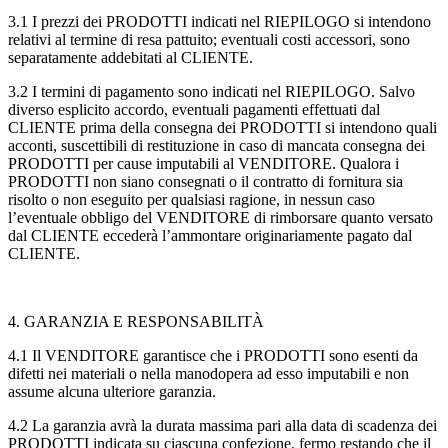
3.1
I prezzi dei PRODOTTI indicati nel RIEPILOGO si intendono
relativi al termine di resa pattuito; eventuali costi accessori, sono
separatamente addebitati al CLIENTE.
3.2
I termini di pagamento sono indicati nel RIEPILOGO. Salvo
diverso esplicito accordo, eventuali pagamenti effettuati dal
CLIENTE prima della consegna dei PRODOTTI si intendono quali
acconti, suscettibili di restituzione in caso di mancata consegna dei
PRODOTTI per cause imputabili al VENDITORE. Qualora i
PRODOTTI non siano consegnati o il contratto di fornitura sia
risolto o non eseguito per qualsiasi ragione, in nessun caso
l’eventuale obbligo del VENDITORE di rimborsare quanto versato
dal CLIENTE eccederà l’ammontare originariamente pagato dal
CLIENTE.
4. GARANZIA E RESPONSABILITÀ
4.1
Il VENDITORE garantisce che i PRODOTTI sono esenti da
difetti nei materiali o nella manodopera ad esso imputabili e non
assume alcuna ulteriore garanzia.
4.2
La garanzia avrà la durata massima pari alla data di scadenza dei
PRODOTTI indicata su ciascuna confezione, fermo restando che il