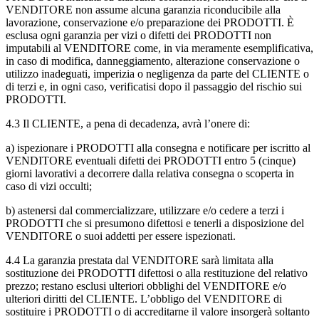
VENDITORE non assume alcuna garanzia riconducibile alla
lavorazione, conservazione e/o preparazione dei PRODOTTI. È
esclusa ogni garanzia per vizi o difetti dei PRODOTTI non
imputabili al VENDITORE come, in via meramente esemplificativa,
in caso di modifica, danneggiamento, alterazione conservazione o
utilizzo inadeguati, imperizia o negligenza da parte del CLIENTE o
di terzi e, in ogni caso, verificatisi dopo il passaggio del rischio sui
PRODOTTI.
4.3
Il CLIENTE, a pena di decadenza, avrà l’onere di:
a)
ispezionare i PRODOTTI alla consegna e notificare per iscritto al
VENDITORE eventuali difetti dei PRODOTTI entro 5 (cinque)
giorni lavorativi a decorrere dalla relativa consegna o scoperta in
caso di vizi occulti;
b)
astenersi dal commercializzare, utilizzare e/o cedere a terzi i
PRODOTTI che si presumono difettosi e tenerli a disposizione del
VENDITORE o suoi addetti per essere ispezionati.
4.4
La garanzia prestata dal VENDITORE sarà limitata alla
sostituzione dei PRODOTTI difettosi o alla restituzione del relativo
prezzo; restano esclusi ulteriori obblighi del VENDITORE e/o
ulteriori diritti del CLIENTE. L’obbligo del VENDITORE di
sostituire i PRODOTTI o di accreditarne il valore insorgerà soltanto