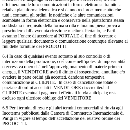
effettueranno le loro comunicazioni in forma elettronica tramite la
relativa piattaforma telematica e si danno reciprocamente atto che
tutti i contratti, gli ordini, le notifiche e le altre comunicazioni
scambiate in forma elettronica e conservate nella piattaforma stessa
soddisfano il requisito della forma scritta e faranno piena prova a
prescindere dall’avvenuta ricezione o lettura. Pertanto, le Parti
avranno l’onere di accedere al PORTALE al fine di ricercare e
leggere qualsiasi documento o comunicazione comunque rilevante ai
fini delle forniture dei PRODOTTI.
6.4
In caso di qualsiasi evento sottratto al suo controllo o di
interruzioni della produzione, così come nell’ipotesi di impossibilità
o eccessiva onerosità nell’approvvigionamento di materie prime o
energia, il VENDITORE avrà il diritto di sospendere, annullare e/o
evadere in parte ordini già accettati, dandone tempestiva
comunicazione al CLIENTE. In caso di cancellazione totale o
parziale di ordini accettati il VENDITORE riaccrediterà al
CLIENTE eventuali pagamenti effettuati in via anticipata; resta
escluso ogni ulteriore obbligo del VENDITORE.
6.5
Per i termini di resa e gli altri termini commerciali si rinvia agli
Incoterms pubblicati dalla Camera di Commercio Internazionale di
Parigi in vigore al tempo dell’accettazione del relativo ordine dei
PRODOTTI.