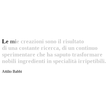
L
e
m
i
e
c
r
e
a
z
i
o
n
i
s
o
n
o
i
l
r
i
s
u
l
t
a
t
o
d
i
u
n
a
c
o
s
t
a
n
t
e
r
i
c
e
r
c
a
,
d
i
u
n
c
o
n
t
i
n
u
o
s
p
e
r
i
m
e
n
t
a
r
e
c
h
e
h
a
s
a
p
u
t
o
t
r
a
s
f
o
r
m
a
r
e
n
o
b
i
l
i
i
n
g
r
e
d
i
e
n
t
i
i
n
s
p
e
c
i
a
l
i
t
à
i
r
r
i
p
e
t
i
b
i
l
i
.
Attilio Babbi