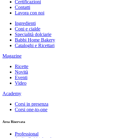
Certificazioni
Contatti
Lavora con noi
Ingredienti
Coni e cialde
Specialità dolciarie
Babbi Home Bakery
Cataloghi e Ricettari
Magazine
Ricette
Novità
Eventi
Video
Academy
Corsi in presenza
Corsi one-to-one
Area Riservata
Professional