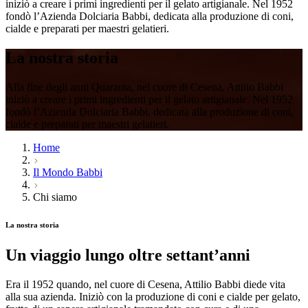
iniziò a creare i primi ingredienti per il gelato artigianale. Nel 1952
fondò l’
Azienda Dolciaria Babbi
, dedicata alla produzione di
coni,
cialde e preparati
per
maestri gelatieri
.
La nostra
storia
Alla fine degli anni Quaranta, nel cuore di Cesena, Attilio Babbi
iniziò a creare i primi ingredienti per il gelato artigianale. Nel 1952
fondò l’
Azienda Dolciaria Babbi
, dedicata alla produzione di
coni,
cialde e preparati
per
maestri gelatieri
.
Home
Il Mondo Babbi
Chi siamo
La nostra storia
Un viaggio lungo
oltre settant’anni
Era il
1952
quando, nel cuore di Cesena,
Attilio Babbi
diede vita
alla sua azienda. Iniziò con la produzione di
coni e cialde per gelato
,