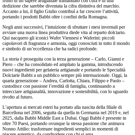
frutto di un sapere artigianale tramandato con cura e di una
dedizione che sarebbe diventata la cifra distintiva del marchio.
Accanto a lui, il figlio
Giulio
contribuì a far crescere l’attività,
portando i prodotti Babbi oltre i confini della Romagna.
Negli anni successivi, l’intuizione di sfruttare i mesi invernali per
avviare una nuova linea produttiva diede vita al
reparto dolciario
.
Qui nacquero gli iconici
Wafer Viennesi e Waferini
: piccoli
capolavori di fragranza e armonia, oggi conosciuti in tutto il mondo
e simbolo di un’eccellenza che ha radici profonde.
La storia è proseguita con la terza generazione –
Carlo, Gianni e
Piero
– che ha consolidato ed ampliato la gamma, introducendo
nuovi
ingredienti per gelateria artigianale
e portando le Specialità
Dolciarie Babbi a un pubblico sempre più internazionale. Oggi, la
quarta generazione –
Andrea, Carlotta, Chiara, Filippo e Paolo
–
custodisce con passione l’eredità di famiglia, continuando a
intrecciare artigianalità, innovazione e sostenibilità, con lo sguardo
rivolto al futuro.
L’apertura ai mercati esteri ha portato alla nascita della
filiale di
Barcellona nel 2006
, seguita da quella in
Germania nel 2019
e, nel
2025
, dalla
Babbi Middle East a Dubai
. Oggi Babbi è presente in
oltre 70 Paesi, portando ovunque la stessa passione che animava
Nonno Attilio:
trasformare ingredienti semplici in momenti di
piacere autentico, da condividere con chi si ama.