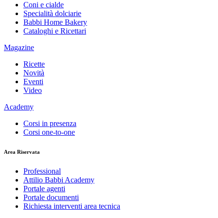
Coni e cialde
Specialità dolciarie
Babbi Home Bakery
Cataloghi e Ricettari
Magazine
Ricette
Novità
Eventi
Video
Academy
Corsi in presenza
Corsi one-to-one
Area Riservata
Professional
Attilio Babbi Academy
Portale agenti
Portale documenti
Richiesta interventi area tecnica