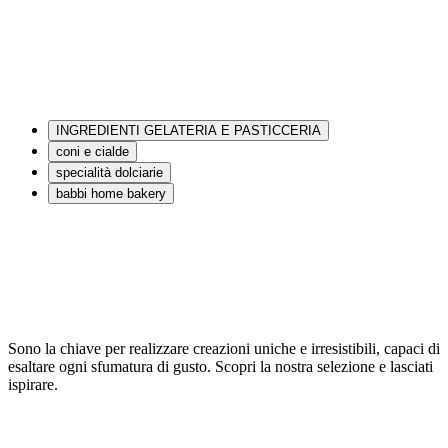
INGREDIENTI GELATERIA E PASTICCERIA
coni e cialde
specialità dolciarie
babbi home bakery
Sono la chiave per realizzare creazioni uniche e irresistibili, capaci di
esaltare ogni sfumatura di gusto. Scopri la nostra selezione e lasciati
ispirare.