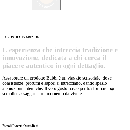
LA NOSTRA TRADIZIONE
L
'
e
s
p
e
r
i
e
n
z
a
c
h
e
i
n
t
r
e
c
c
i
a
t
r
a
d
i
z
i
o
n
e
e
i
n
n
o
v
a
z
i
o
n
e
,
d
e
d
i
c
a
t
a
a
c
h
i
c
e
r
c
a
i
l
p
i
a
c
e
r
e
a
u
t
e
n
t
i
c
o
i
n
o
g
n
i
d
e
t
t
a
g
l
i
o
.
Assaporare un prodotto Babbi è un
viaggio sensoriale
, dove
consistenze, profumi e sapori si intrecciano, dando spazio
a
emozioni autentiche
. Il vero gusto nasce per trasformare ogni
semplice assaggio in
un momento da vivere
.
Piccoli Piaceri Quotidiani