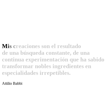
M
i
s
c
r
e
a
c
i
o
n
e
s
s
o
n
e
l
r
e
s
u
l
t
a
d
o
d
e
u
n
a
b
ú
s
q
u
e
d
a
c
o
n
s
t
a
n
t
e
,
d
e
u
n
a
c
o
n
t
i
n
u
a
e
x
p
e
r
i
m
e
n
t
a
c
i
ó
n
q
u
e
h
a
s
a
b
i
d
o
t
r
a
n
s
f
o
r
m
a
r
n
o
b
l
e
s
i
n
g
r
e
d
i
e
n
t
e
s
e
n
e
s
p
e
c
i
a
l
i
d
a
d
e
s
i
r
r
e
p
e
t
i
b
l
e
s
.
Attilio Babbi