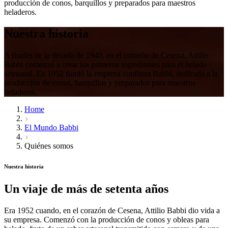
producción de conos, barquillos y preparados para maestros
heladeros.
Nuestra
historia
A finales de la década de 1940, en el corazón de Cesena, Attilio
Babbi comenzó a crear los primeros ingredientes para el helado
artesanal. En 1952 fundó la empresa confitera Babbi, dedicada a la
producción de conos, barquillos y preparados para maestros
heladeros.
Home
El Mundo Babbi
Quiénes somos
Nuestra historia
Un viaje de
más de setenta años
Era
1952
cuando, en el corazón de Cesena,
Attilio Babbi
dio vida a
su empresa. Comenzó con la producción
de conos y obleas para