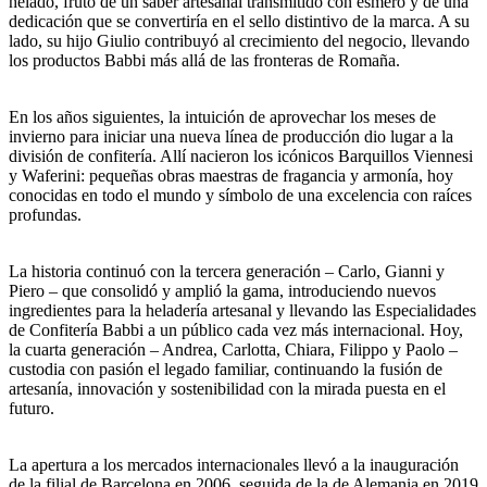
helado
, fruto de un saber artesanal transmitido con esmero y de una
dedicación que se convertiría en el sello distintivo de la marca. A su
lado, su hijo
Giulio
contribuyó al crecimiento del negocio, llevando
los productos Babbi más allá de las fronteras de Romaña.
En los años siguientes, la intuición de aprovechar los meses de
invierno para iniciar una
nueva línea de producción
dio lugar a la
división de confitería. Allí nacieron los icónicos Barquillos
Viennesi
y Waferini
: pequeñas obras maestras de fragancia y armonía, hoy
conocidas en todo el mundo y símbolo de una excelencia con raíces
profundas.
La historia continuó con la tercera generación –
Carlo, Gianni y
Piero
– que consolidó y amplió la gama, introduciendo nuevos
ingredientes para la heladería artesanal
y llevando las Especialidades
de Confitería Babbi a un público cada vez más internacional. Hoy,
la cuarta generación –
Andrea, Carlotta, Chiara, Filippo y Paol
o –
custodia con pasión el legado familiar, continuando la fusión de
artesanía, innovación y sostenibilidad con la mirada puesta en el
futuro.
La apertura a los mercados internacionales llevó a la inauguración
de la
filial de Barcelona en 2006
, seguida de la de
Alemania en 2019