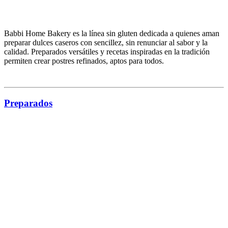
Babbi Home Bakery es la línea
sin gluten
dedicada a quienes aman
preparar dulces caseros con sencillez, sin renunciar al sabor y la
calidad.
Preparados versátiles
y recetas inspiradas en la tradición
permiten crear postres refinados, aptos para todos.
Catálogos Babbi
Descubre los Catálogos y Recetarios Babbi y déjate guiar por el
mundo de nuestras creaciones. Desde los catálogos dedicados a