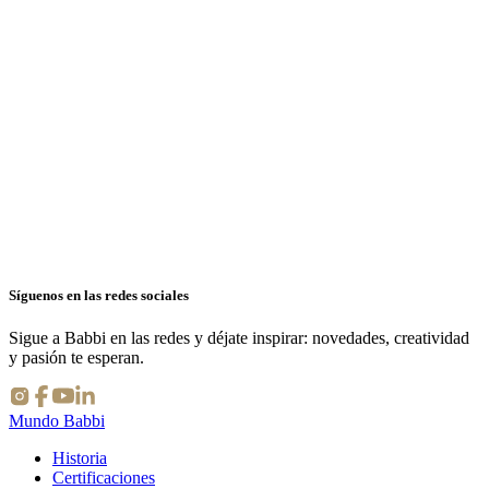
nditore più vicino
e ricette
Síguenos en las redes sociales
Sigue a Babbi en las redes y déjate inspirar: novedades, creatividad
y pasión te esperan.
Mundo Babbi
Historia
Certificaciones