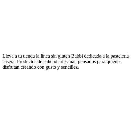
ingredientes para heladería y pastelería profesional, hasta los conos y
las obleas wafer, pasando por las especialidades dulces gourmet a
base de wafer y chocolate y la línea Babbi Home Bakery pensada
para la repostería sin gluten hecha en casa.
Descubre los catálogos
Lleva a tu tienda la línea sin gluten Babbi dedicada a la pastelería
casera.
Productos de calidad artesanal, pensados para quienes
disfrutan creando con gusto y sencillez.
tuoi piccoli piaceri