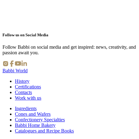
IO TOSTATO
Follow us on Social Media
Follow Babbi on social media and get inspired: news, creativity, and
passion await you.
Babbi World
History
Certifications
Contacts
Work with us
Ingredients
Cones and Wafers
Confectionery Specialties
Babbi Home Bakery
Catalogues and Recipe Books