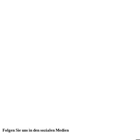
die Babbi Süßwarenspezialitäten kennenzulernen
einige unserer ikonischsten Produkte zu verkosten
mehr über die Philosophie zu erfahren, die unsere Produktion
leitet
Folgen Sie uns in den sozialen Medien